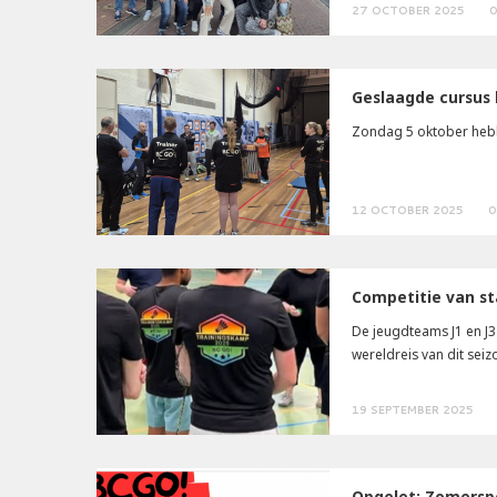
27 OCTOBER 2025
0
Geslaagde cursus 
Zondag 5 oktober hebb
12 OCTOBER 2025
0
Competitie van st
De jeugdteams J1 en J3
wereldreis van dit sei
19 SEPTEMBER 2025
Opgelet: Zomerspe