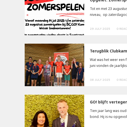
Tot en met 23 augustus
niveau, op zaterdagoch
29 JULY 2025
0 REA
Terugblik Clubka
Wat was het weer een f
juni vonden de jaarlij
08 JULY 2025
0 REA
GO! blijft verteg
Tien jaar lang was oud
bond. Hij is nu opgevo