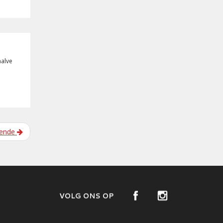
halve
gende
VOLG ONS OP