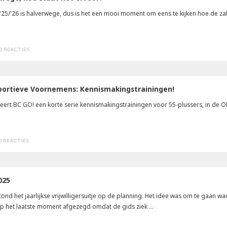
'25/'26 is halverwege, dus is het een mooi moment om eens te kijken hoe de z
0 REACTIES
portieve Voornemens: Kennismakingstrainingen!
seert BC GO! een korte serie kennismakingstrainingen voor 55-plussers, in de O
0 REACTIES
2025
nd het jaarlijkse vrijwilligersuitje op de planning. Het idee was om te gaan w
p het laatste moment afgezegd omdat de gids ziek ...