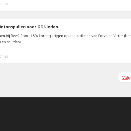
CTIES
ntonspullen voor GO!-leden
en bij BeeS-Sport 15% korting krijgen op alle artikelen van Forza en Victor (be
 en shuttles)!
CTIES
Vol