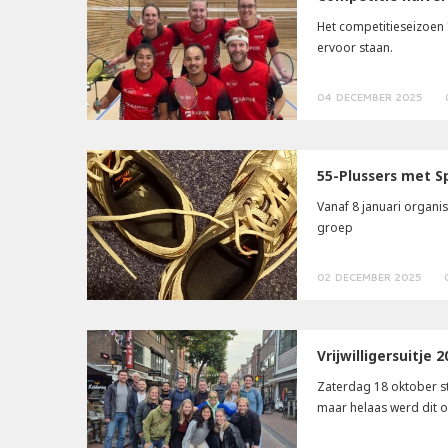
Het competitieseizoen 
ervoor staan.
04 DECEMBER 2025
55-Plussers met S
Vanaf 8 januari organi
groep
02 DECEMBER 2025
Vrijwilligersuitje 
Zaterdag 18 oktober sto
maar helaas werd dit o