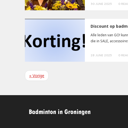
30 JUNE 2025
0 REA
Discount op badmi
Alle leden van GO! kunn
die in SALE, accessoires
28 JUNE 2025
0 REA
«
Vorige