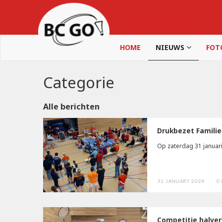
Badminton in Groningen
HOME
NIEUWS
FOT
Categorie
Alle berichten
Drukbezet Familie
Op zaterdag 31 januari 
31 JANUARY 2026
0
Competitie halver