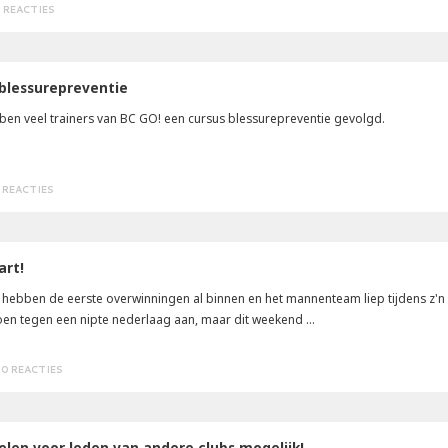
 REACTIES
blessurepreventie
en veel trainers van BC GO! een cursus blessurepreventie gevolgd.
 REACTIES
art!
 hebben de eerste overwinningen al binnen en het mannenteam liep tijdens z'n
zoen tegen een nipte nederlaag aan, maar dit weekend ...
0 REACTIES
len voor leden van andere clubs mogelijk!