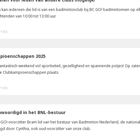
 kan iedereen die lid is van een badmintonclub bij BC GO! badmintonnen op el
tenden van 10:00 tot 13:00 uur.
CTIES
mpioenschappen 2025
antastisch weekend vol sportiviteit, gezelligheid en spannende potjes! Op zat
kse Clubkampioenschappen plaats.
CTIES
enwoordigd in het BNL-bestuur
-GO!-voorzitter Bram lid van het bestuur van Badminton Nederland, de nationa
lgd door Cynthia, ook oud-voorzitter van onze club.