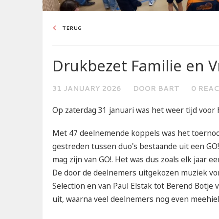
TERUG
Drukbezet Familie en 
31 JANUARY 2026
DOOR BART
0 REAC
Op zaterdag 31 januari was het weer tijd voor 
Met 47 deelnemende koppels was het toernooi 
gestreden tussen duo's bestaande uit een GO!-e
mag zijn van GO!. Het was dus zoals elk jaar
De door de deelnemers uitgekozen muziek vo
Selection en van Paul Elstak tot Berend Botje 
uit, waarna veel deelnemers nog even meehiel