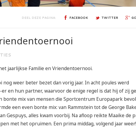
DEEL DEZE PAGINA:
FACEBOOK
TWITTER
G
Vriendentoernooi
TIES
het jaarlijkse Familie en Vriendentoernooi.
nog weer beter bezet dan vorig jaar. In acht poules werd
r en hun partner, waarvoor de enige regel is dat hij of zij ge
 een bonte mix van mensen die Sportcentrum Europapark bevol
rmde een even bonte mix: van Rammstein tot de George Bak
van Gespuys, alles kwam voorbij. Na afloop reikte Maaike de p
pen met het opruimen. Een prima middag, volgend jaar weer