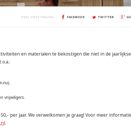
DEEL DEZE PAGINA:
FACEBOOK
TWITTER
G
iviteiten en materialen te bekostigen die niet in de jaarlijkse
o.a.:
n.nu).
 vrijwiligers.
50,- per jaar. We verwelkomen je graag! Voor meer informati
nl
.